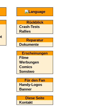
Rückblick
Crash-Tests
Rallies
ot
Reparatur
Dokumente
Erscheinungen
Filme
Werbungen
Comics
Sonstwo
Für den Fan
Handy-Logos
Banner
Diese Seite
Kontakt