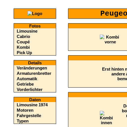
Peuge
Fotos
Limousine
Cabrio
Coupé
Kombi
Pick Up
Details
Veränderungen
Erst hinten 
Armaturenbretter
andere
Automatik
beme
Getriebe
Vorderlichter
Daten
Limousine 1974
D
Motoren
bo
Fahrgestelle
Typen